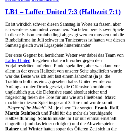
LB1 – Laffer United 7:3 (Halbzeit 7:1)
Es ist wirklich schwer diesen Samstag in Worte zu fassen, aber
ich werde es zumindest versuchen. Nachdem bereits zwei Spiele
in dieser Saison terminbedingt abgesagt werden mussten und die
Bimbelafirma im Juli schwer im Tunierstress ist hatten wir diesen
Samstag gleich zwei Ligaspiele hintereinander.
Der erste Gegner bei herrlichem Wetter war dabei das Team von
Laffer United
. Insgeheim hatte ich vorher gegen den
Vorjahresdritten auf einen Punkt spekuliert, aber was dann vor
allem in der ersten Halbzeit von unserer Seite abgeliefert wurde
war das Beste was ich seit fast einem Jahrzehnt (ja ja, die
Tradition holt uns ein…) gesehen habe. United wurde von
Anfang an unter Druck gesetzt, die Offensive kombinierte
unglaublich gut, die Defensive stand absolut sicher und
folgerichtig fielen die Tore für uns wie am Fließband.
Marc
machte in diesem Spiel insgesamt 3 Tore und wurde somit
„
Player of the Match
“. Mit je einem Tor sorgten
Frank
,
Ralf
,
Martin Steinbach
und
Fabi
für die mehr als beruhigende
Halbzeitführung.
Schubi
musste im Tor nur einmal ernsthaft
eingreifen (und das leider erfolglos) und die Abwehrspieler
Rainer
und
Winter
hatten sogar des Öfteren Zeit sich in die