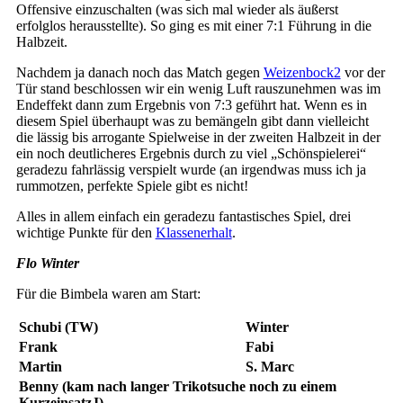
Offensive einzuschalten (was sich mal wieder als äußerst
erfolglos herausstellte). So ging es mit einer 7:1 Führung in die
Halbzeit.
Nachdem ja danach noch das Match gegen
Weizenbock2
vor der
Tür stand beschlossen wir ein wenig Luft rauszunehmen was im
Endeffekt dann zum Ergebnis von 7:3 geführt hat. Wenn es in
diesem Spiel überhaupt was zu bemängeln gibt dann vielleicht
die lässig bis arrogante Spielweise in der zweiten Halbzeit in der
ein noch deutlicheres Ergebnis durch zu viel „Schönspielerei“
geradezu fahrlässig verspielt wurde (an irgendwas muss ich ja
rummotzen, perfekte Spiele gibt es nicht!
Alles in allem einfach ein geradezu fantastisches Spiel, drei
wichtige Punkte für den
Klassenerhalt
.
Flo Winter
Für die Bimbela waren am Start:
Schubi (TW)
Winter
Frank
Fabi
Martin
S. Marc
Benny (kam nach langer Trikotsuche noch zu einem
KurzeinsatzJ)