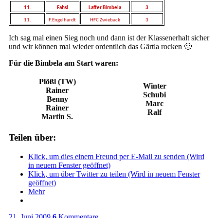
11.
Fahsl
Laffer Bimbela
3
11.
F.Engelhardt
HFC Zwieback
3
Ich sag mal einen Sieg noch und dann ist der Klassenerhalt sicher
und wir können mal wieder ordentlich das Gärtla rocken 🙂
Für die Bimbela am Start waren:
Plößl (TW)
Winter
Rainer
Schubi
Benny
Marc
Rainer
Ralf
Martin S.
Teilen über:
Klick, um dies einem Freund per E-Mail zu senden (Wird
in neuem Fenster geöffnet)
Klick, um über Twitter zu teilen (Wird in neuem Fenster
geöffnet)
Mehr
21. Juni 2009
6
Kommentare