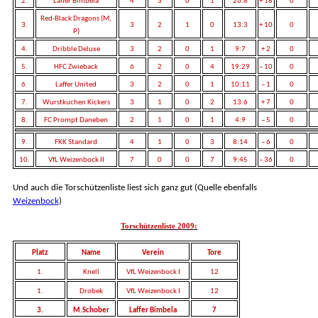
2.
Laffer Bimbela
4
3
0
1
26:8
+ 18
0
Red-Black Dragons (M,
3.
3
2
1
0
13:3
+ 10
0
P)
4.
Dribble Deluxe
3
2
0
1
9:7
+ 2
0
5.
HFC Zwieback
6
2
0
4
19:29
– 10
0
6.
Laffer United
3
2
0
1
10:11
– 1
0
7.
Wurstkuchen Kickers
3
1
0
2
13:6
+ 7
0
8.
FC Prompt Daneben
2
1
0
1
4:9
– 5
0
9.
FKK Standard
4
1
0
3
8:14
– 6
0
10.
VfL Weizenbock II
7
0
0
7
9:45
– 36
0
Und auch die Torschützenliste liest sich ganz gut (Quelle ebenfalls
Weizenbock
)
Torschützenliste 2009:
Platz
Name
Verein
Tore
1.
Knell
VfL Weizenbock I
12
1.
Drobek
VfL Weizenbock I
12
3.
M.Schober
Laffer Bimbela
7