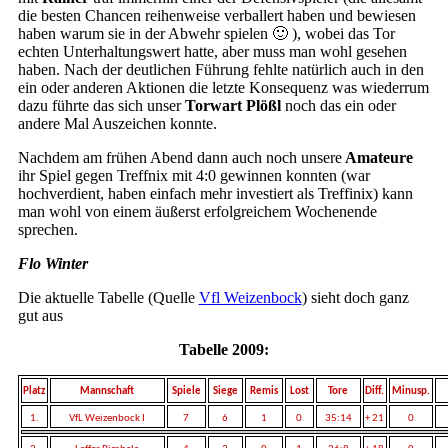
die besten Chancen reihenweise verballert haben und bewiesen
haben warum sie in der Abwehr spielen 🙂 ), wobei das Tor
echten Unterhaltungswert hatte, aber muss man wohl gesehen
haben. Nach der deutlichen Führung fehlte natürlich auch in den
ein oder anderen Aktionen die letzte Konsequenz was wiederrum
dazu führte das sich unser
Torwart Plößl
noch das ein oder
andere Mal Auszeichen konnte.
Nachdem am frühen Abend dann auch noch unsere
Amateure
ihr Spiel gegen Treffnix mit 4:0 gewinnen konnten (war
hochverdient, haben einfach mehr investiert als Treffinix) kann
man wohl von einem äußerst erfolgreichem Wochenende
sprechen.
Flo Winter
Die aktuelle Tabelle (Quelle
Vfl Weizenbock
) sieht doch ganz
gut aus
Tabelle 2009:
Platz
Mannschaft
Spiele
Siege
Remis
Lost
Tore
Diff.
Minusp.
1.
VfL Weizenbock I
7
6
1
0
35:14
+ 21
0