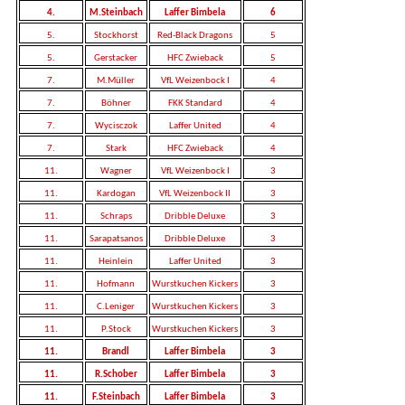
4.
M.Steinbach
Laffer Bimbela
6
5.
Stockhorst
Red-Black Dragons
5
5.
Gerstacker
HFC Zwieback
5
7.
M.Müller
VfL Weizenbock I
4
7.
Böhner
FKK Standard
4
7.
Wycisczok
Laffer United
4
7.
Stark
HFC Zwieback
4
11.
Wagner
VfL Weizenbock I
3
11.
Kardogan
VfL Weizenbock II
3
11.
Schraps
Dribble Deluxe
3
11.
Sarapatsanos
Dribble Deluxe
3
11.
Heinlein
Laffer United
3
11.
Hofmann
Wurstkuchen Kickers
3
11.
C.Leniger
Wurstkuchen Kickers
3
11.
P.Stock
Wurstkuchen Kickers
3
11.
Brandl
Laffer Bimbela
3
11.
R.Schober
Laffer Bimbela
3
11.
F.Steinbach
Laffer Bimbela
3