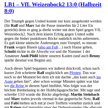
LB1 – VfL Weizenbock2 13:0 (Halbzeit
8:0)
Der Triumph gegen United konnte nur kurz ausgekostet werden
(für
Ralf
und
Marc
hat die Pause immerhin für 2 Liter Eis
gereicht) denn es ging ja direkt weiter mit dem Spiel gegen VfL
Weizenbock2. Nach dem klaren Erfolg gegen United sollte
gegen die bisher punktlosen Böcke natürlich nichts anbrennen.
Es gab kleine taktische Änderungen zum Vorspiel, so musste
Frank
wegen Blasen (
also am Fuß
…) nach Hause gehen,
Schubi
rückte in die Abwehr vor und die Nummer 1 der
Amateure
Andi Plößl
hütete unseren Kasten (und auch
Benny
spielte diesmal von Beginn an).
Auch dieses Spiel begannen wir äußerst druckvoll, schon nach
kurzer Zeit scheiterte
Ralf
unglücklich am
Pfosten
. Das war
noch so der Moment bei dem ich mir dachte „das kann auch
ins
Auge
gehen hier“, aber schon wenige Minuten später war klar
wo
die Reise
in diesem Spiel hinführt. Was folgte was der
höchste Bimbelasieg in der Hobbyligageschichte. Mit sage und
schreibe 13:0 wurde die Böcke abgefertigt.
Martin Steinbach
und
Marc
trafen jeweils viermal in das gegnerische Netz,
Ralf
und
Fabi
hielten sich mit je zwei Treffern vornehm zurück und
mit
Rainer
traf immerhin einer der Defensivspieler (die allesamt