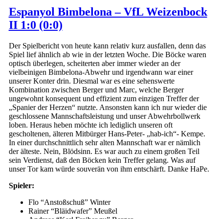
Espanyol Bimbelona – VfL Weizenbock
II 1:0 (0:0)
Der Spielbericht von heute kann relativ kurz ausfallen, denn das
Spiel lief ähnlich ab wie in der letzten Woche. Die Böcke waren
optisch überlegen, scheiterten aber immer wieder an der
vielbeinigen Bimbelona-Abwehr und irgendwann war einer
unserer Konter drin. Diesmal war es eine sehenswerte
Kombination zwischen Berger und Marc, welche Berger
ungewohnt konsequent und effizient zum einzigen Treffer der
„Spanier der Herzen“ nutzte. Ansonsten kann ich nur wieder die
geschlossene Mannschaftsleistung und unser Abwehrbollwerk
loben. Heraus heben möchte ich lediglich unseren oft
gescholtenen, älteren Mitbürger Hans-Peter- „hab-ich“- Kempe.
In einer durchschnittlich sehr alten Mannschaft war er nämlich
der älteste. Nein, Blödsinn. Es war auch zu einem großen Teil
sein Verdienst, daß den Böcken kein Treffer gelang. Was auf
unser Tor kam würde souverän von ihm entschärft. Danke HaPe.
Spieler:
Flo “Anstoßschuß” Winter
Rainer “Bläidwafer” Meußel