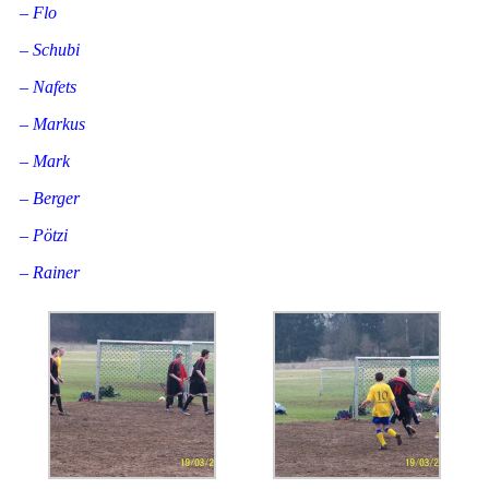
– Flo
– Schubi
– Nafets
– Markus
– Mark
– Berger
– Pötzi
– Rainer