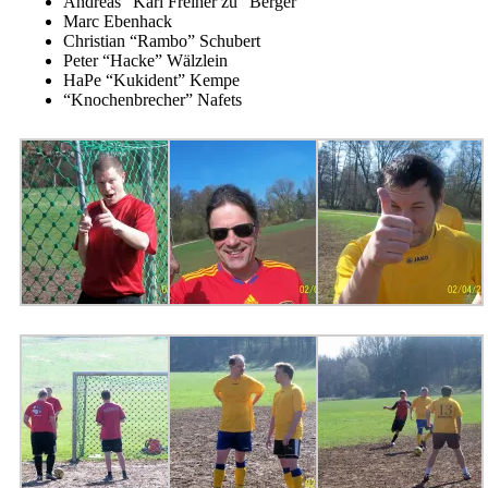
Andreas “Karl Freiher zu” Berger
Marc Ebenhack
Christian “Rambo” Schubert
Peter “Hacke” Wälzlein
HaPe “Kukident” Kempe
“Knochenbrecher” Nafets