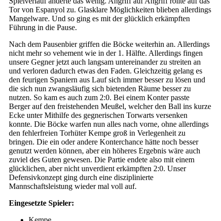
Spielverlauf änderte das wenig. Angriff auf Angriff rollte auf das
Tor von Espanyol zu. Glasklare Möglichkeiten blieben allerdings
Mangelware. Und so ging es mit der glücklich erkämpften
Führung in die Pause.
Nach dem Pausenbier griffen die Böcke weiterhin an. Allerdings
nicht mehr so vehement wie in der 1. Hälfte. Allerdings fingen
unsere Gegner jetzt auch langsam untereinander zu streiten an
und verloren dadurch etwas den Faden. Gleichzeitig gelang es
den feurigen Spaniern aus Lauf sich immer besser zu lösen und
die sich nun zwangsläufig sich bietenden Räume besser zu
nutzen. So kam es auch zum 2:0. Bei einem Konter passte
Berger auf den freistehenden Meußel, welcher den Ball ins kurze
Ecke unter Mithilfe des gegnerischen Torwarts versenken
konnte. Die Böcke warfen nun alles nach vorne, ohne allerdings
den fehlerfreien Torhüter Kempe groß in Verlegenheit zu
bringen. Die ein oder andere Konterchance hätte noch besser
genutzt werden können, aber ein höheres Ergebnis wäre auch
zuviel des Guten gewesen. Die Partie endete also mit einem
glücklichen, aber nicht unverdient erkämpften 2:0. Unser
Defensivkonzept ging durch eine disziplinierte
Mannschaftsleistung wieder mal voll auf.
Eingesetzte Spieler:
Kempe