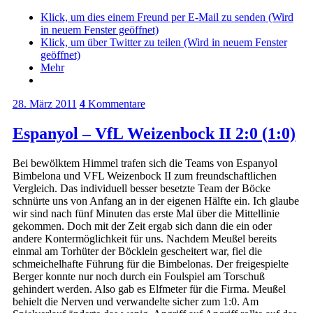
Klick, um dies einem Freund per E-Mail zu senden (Wird
in neuem Fenster geöffnet)
Klick, um über Twitter zu teilen (Wird in neuem Fenster
geöffnet)
Mehr
28. März 2011
4
Kommentare
Espanyol – VfL Weizenbock II 2:0 (1:0)
Bei bewölktem Himmel trafen sich die Teams von Espanyol
Bimbelona und VFL Weizenbock II zum freundschaftlichen
Vergleich. Das individuell besser besetzte Team der Böcke
schnürte uns von Anfang an in der eigenen Hälfte ein. Ich glaube
wir sind nach fünf Minuten das erste Mal über die Mittellinie
gekommen. Doch mit der Zeit ergab sich dann die ein oder
andere Kontermöglichkeit für uns. Nachdem Meußel bereits
einmal am Torhüter der Böcklein gescheitert war, fiel die
schmeichelhafte Führung für die Bimbelonas. Der freigespielte
Berger konnte nur noch durch ein Foulspiel am Torschuß
gehindert werden. Also gab es Elfmeter für die Firma. Meußel
behielt die Nerven und verwandelte sicher zum 1:0. Am