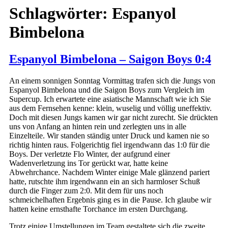
Schlagwörter:
Espanyol
Bimbelona
Espanyol Bimbelona – Saigon Boys 0:4
An einem sonnigen Sonntag Vormittag trafen sich die Jungs von
Espanyol Bimbelona und die Saigon Boys zum Vergleich im
Supercup. Ich erwartete eine asiatische Mannschaft wie ich Sie
aus dem Fernsehen kenne: klein, wuselig und völlig uneffektiv.
Doch mit diesen Jungs kamen wir gar nicht zurecht. Sie drückten
uns von Anfang an hinten rein und zerlegten uns in alle
Einzelteile. Wir standen ständig unter Druck und kamen nie so
richtig hinten raus. Folgerichtig fiel irgendwann das 1:0 für die
Boys. Der verletzte Flo Winter, der aufgrund einer
Wadenverletzung ins Tor gerückt war, hatte keine
Abwehrchance. Nachdem Winter einige Male glänzend pariert
hatte, rutschte ihm irgendwann ein an sich harmloser Schuß
durch die Finger zum 2:0. Mit dem für uns noch
schmeichelhaften Ergebnis ging es in die Pause. Ich glaube wir
hatten keine ernsthafte Torchance im ersten Durchgang.
Trotz einige Umstellungen im Team gestaltete sich die zweite