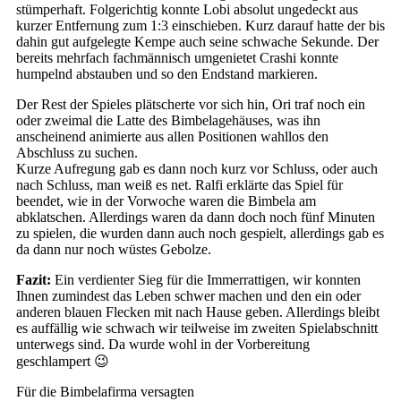
stümperhaft. Folgerichtig konnte Lobi absolut ungedeckt aus
kurzer Entfernung zum 1:3 einschieben. Kurz darauf hatte der bis
dahin gut aufgelegte Kempe auch seine schwache Sekunde. Der
bereits mehrfach fachmännisch umgenietet Crashi konnte
humpelnd abstauben und so den Endstand markieren.
Der Rest der Spieles plätscherte vor sich hin, Ori traf noch ein
oder zweimal die Latte des Bimbelagehäuses, was ihn
anscheinend animierte aus allen Positionen wahllos den
Abschluss zu suchen.
Kurze Aufregung gab es dann noch kurz vor Schluss, oder auch
nach Schluss, man weiß es net. Ralfi erklärte das Spiel für
beendet, wie in der Vorwoche waren die Bimbela am
abklatschen. Allerdings waren da dann doch noch fünf Minuten
zu spielen, die wurden dann auch noch gespielt, allerdings gab es
da dann nur noch wüstes Gebolze.
Fazit:
Ein verdienter Sieg für die Immerrattigen, wir konnten
Ihnen zumindest das Leben schwer machen und den ein oder
anderen blauen Flecken mit nach Hause geben. Allerdings bleibt
es auffällig wie schwach wir teilweise im zweiten Spielabschnitt
unterwegs sind. Da wurde wohl in der Vorbereitung
geschlampert 😉
Für die Bimbelafirma versagten