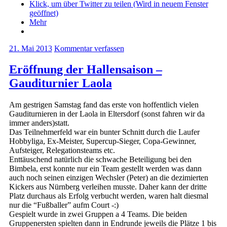
Klick, um über Twitter zu teilen (Wird in neuem Fenster
geöffnet)
Mehr
21. Mai 2013
Kommentar verfassen
Eröffnung der Hallensaison –
Gauditurnier Laola
Am gestrigen Samstag fand das erste von hoffentlich vielen
Gauditurnieren in der Laola in Eltersdorf (sonst fahren wir da
immer anders)statt.
Das Teilnehmerfeld war ein bunter Schnitt durch die Laufer
Hobbyliga, Ex-Meister, Supercup-Sieger, Copa-Gewinner,
Aufsteiger, Relegationsteams etc.
Enttäuschend natürlich die schwache Beteiligung bei den
Bimbela, erst konnte nur ein Team gestellt werden was dann
auch noch seinen einzigen Wechsler (Peter) an die dezimierten
Kickers aus Nürnberg verleihen musste. Daher kann der dritte
Platz durchaus als Erfolg verbucht werden, waren halt diesmal
nur die “Fußballer” aufm Court -:)
Gespielt wurde in zwei Gruppen a 4 Teams. Die beiden
Gruppenersten spielten dann in Endrunde jeweils die Plätze 1 bis