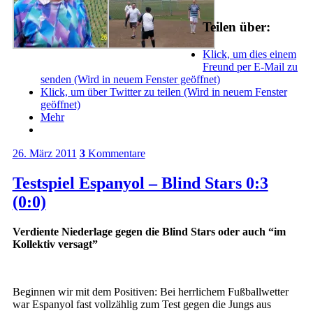
Teilen über:
Klick, um dies einem
Freund per E-Mail zu
senden (Wird in neuem Fenster geöffnet)
Klick, um über Twitter zu teilen (Wird in neuem Fenster
geöffnet)
Mehr
26. März 2011
3
Kommentare
Testspiel Espanyol – Blind Stars 0:3
(0:0)
Verdiente Niederlage gegen die Blind Stars oder auch “im
Kollektiv versagt”
Beginnen wir mit dem Positiven: Bei herrlichem Fußballwetter
war Espanyol fast vollzählig zum Test gegen die Jungs aus