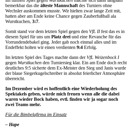
Im fünften Spiel gegen
Wurstkuchen
machte sich dann langsam
bemerkbar das die
älteste Mannschaft
des Turniers ohne
Wechsler auskommen musste. Wir hielten zwar lange Zeit mit,
hatten aber am Ende keine Chance gegen Zauberfußball ala
Wurstkuchen,
3:7
.
Somit stand vor dem letzten Spiel gegen den
VfL II
fest das es in
diesem Spiel für uns um
Platz drei
und eine Revanche für das
Vorrundendebakel ging. Jeder gab noch einmal alles und im
Endeffekt holten wir einen verdienten
9:4
Erfolg.
Im letzten Spiel des Tages machte dann der
VfL Weizenbock I
gegen
Wurstkuchen
den Turniersieg klar. Ein am Ende doch recht
deutliches 9:5 sicherte dem Ex-Meister den Sieg und Janis wurde
der blaue Siegerkugelschreiber in absolut feierlicher Atmosphäre
überreicht.
Im Dezember wird es hoffentlich eine Wiederholung des
Spektakels geben, würde mich freuen wenn alle die dabei
waren wieder Bock haben, evtl. finden wir ja sogar noch
zwei Teams mehr.
Für die Bimbelafirma im Einsatz
– Hape