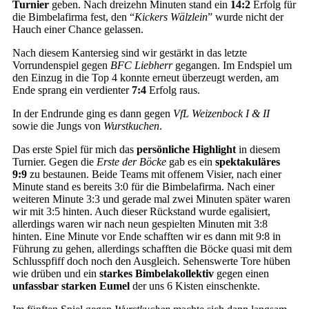
Turnier
geben. Nach dreizehn Minuten stand ein
14:2
Erfolg für
die Bimbelafirma fest, den “
Kickers Wälzlein
” wurde nicht der
Hauch einer Chance gelassen.
Nach diesem Kantersieg sind wir gestärkt in das letzte
Vorrundenspiel gegen
BFC Liebherr
gegangen. Im Endspiel um
den Einzug in die Top 4 konnte erneut überzeugt werden, am
Ende sprang ein verdienter
7:4
Erfolg raus.
In der Endrunde ging es dann gegen
VfL Weizenbock I & II
sowie die Jungs von
Wurstkuchen
.
Das erste Spiel für mich das
persönliche Highlight
in diesem
Turnier. Gegen die
Erste der Böcke
gab es ein
spektakuläres
9:9
zu bestaunen. Beide Teams mit offenem Visier, nach einer
Minute stand es bereits 3:0 für die Bimbelafirma. Nach einer
weiteren Minute 3:3 und gerade mal zwei Minuten später waren
wir mit 3:5 hinten. Auch dieser Rückstand wurde egalisiert,
allerdings waren wir nach neun gespielten Minuten mit 3:8
hinten. Eine Minute vor Ende schafften wir es dann mit 9:8 in
Führung zu gehen, allerdings schafften die Böcke quasi mit dem
Schlusspfiff doch noch den Ausgleich. Sehenswerte Tore hüben
wie drüben und ein
starkes Bimbelakollektiv
gegen einen
unfassbar starken Eumel
der uns 6 Kisten einschenkte.