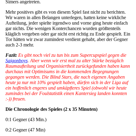
Simers angetreten.
Mehr positives gibt es von diesem Spiel fast nicht zu berichten.
Wir waren in allen Belangen unterlegen, hatten keine wirkliche
Aufteilung, jeder spielte irgendwo und vorne ging heute einfach
gar nichts. Die wenigen Konterchancen wurden größtenteils
kläglich vergeben oder gar nicht erst richtig zu Ende gespielt. Ein
Tor hätten wir zwar zumindest verdient gehabt, aber der Gegner
auch 2-3 mehr.
Fazit:
Es gibt noch viel zu tun bis zum Supercupspiel gegen die
Saigonboys
. Aber wenn wir erst mal zu alter Stärke bezüglich
Raumaufteilung und Organisiertheit zurückgefunden haben kann
durchaus mit Optimisums in die kommenden Begegnungen
gegangen werden. Die Blind Stars, die nach eigenen Angaben
heute ja nur mit 10% gespielt haben, dürfen sich in der Liga auf
ein hoffenlich engeres und umkäpfteres Spiel (obwohl wir heute
zumindes bei der Foulstatistik einen Kantersieg landen konnten
:-)) freuen.
Die Chronologie des Spieles (2 x 35 Minuten)
0:1 Gegner (43 Min.)
0:2 Gegner (47 Min)