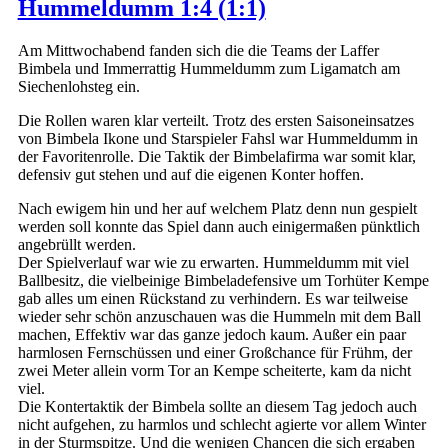
Hummeldumm 1:4 (1:1)
Am Mittwochabend fanden sich die die Teams der Laffer
Bimbela und Immerrattig Hummeldumm zum Ligamatch am
Siechenlohsteg ein.
Die Rollen waren klar verteilt. Trotz des ersten Saisoneinsatzes
von Bimbela Ikone und Starspieler Fahsl war Hummeldumm in
der Favoritenrolle. Die Taktik der Bimbelafirma war somit klar,
defensiv gut stehen und auf die eigenen Konter hoffen.
Nach ewigem hin und her auf welchem Platz denn nun gespielt
werden soll konnte das Spiel dann auch einigermaßen pünktlich
angebrüllt werden.
Der Spielverlauf war wie zu erwarten. Hummeldumm mit viel
Ballbesitz, die vielbeinige Bimbeladefensive um Torhüter Kempe
gab alles um einen Rückstand zu verhindern. Es war teilweise
wieder sehr schön anzuschauen was die Hummeln mit dem Ball
machen, Effektiv war das ganze jedoch kaum. Außer ein paar
harmlosen Fernschüssen und einer Großchance für Frühm, der
zwei Meter allein vorm Tor an Kempe scheiterte, kam da nicht
viel.
Die Kontertaktik der Bimbela sollte an diesem Tag jedoch auch
nicht aufgehen, zu harmlos und schlecht agierte vor allem Winter
in der Sturmspitze. Und die wenigen Chancen die sich ergaben