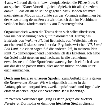
4 aus, während die dritt- bzw. viertplatzierten die Plätze 5 bis 8
ausspielten. Klarer Vorteil – gleiche Spielzeit für alle (trotzdem
danke Jul das du dir so Mühe gegeben hast). Jedoch hat mich
mein eigener Modus mit Punkte aus der Vorrunde mitnehmen bei
der Auswertung dermaßen verwirrt das ich den im Nachhinein
verändert habe (ändert auch nix am Gesamtergebnis).
Organisatorisch waren die Teams dann sich selbst überlassen,
was meiner Meinung nach gut funktioniert hat. Einzig das
Ergebnis von
Wuku vs Flatted
liegt nicht vor. Weiterhin gab es
anscheinend Diskussionen über das Ergebnis zwischen
VfL I und
Lok Lauf
, die einen sagen 6:6 die anderen 7:5, in meinem Plan
steht 7:5 dementsprechend übernehm ich das Ergebnis. Ich habe
das Spiel nicht gesehen und nachdem ja alle Teilnehmer
erwachsene und faire Sportsleute waren gehe ich einfach davon
aus das des so passen muss, alles andere müsst ihr dann unter
euch ausmachen.
Doch nun kurz zu unseren Spielen.
Zum Auftakt ging´s gegen
die
Reserve der Böcke
. Wir wie eigentlich immer in der
Anfangsphase unorganisiert, zweikampfschwach und irgendwie
einfach daneben, ergo eine
verdiente 3:7 Niederlage.
Im zweiten Vorrundenspiel ging es dann gegen die
Kickers
Nürnberg
. Dort sollte es dann den
höchsten Sieg in diesem