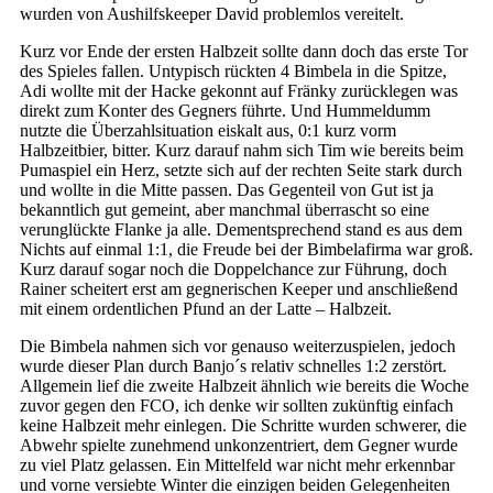
wurden von Aushilfskeeper David problemlos vereitelt.
Kurz vor Ende der ersten Halbzeit sollte dann doch das erste Tor
des Spieles fallen. Untypisch rückten 4 Bimbela in die Spitze,
Adi wollte mit der Hacke gekonnt auf Fränky zurücklegen was
direkt zum Konter des Gegners führte. Und Hummeldumm
nutzte die Überzahlsituation eiskalt aus, 0:1 kurz vorm
Halbzeitbier, bitter. Kurz darauf nahm sich Tim wie bereits beim
Pumaspiel ein Herz, setzte sich auf der rechten Seite stark durch
und wollte in die Mitte passen. Das Gegenteil von Gut ist ja
bekanntlich gut gemeint, aber manchmal überrascht so eine
verunglückte Flanke ja alle. Dementsprechend stand es aus dem
Nichts auf einmal 1:1, die Freude bei der Bimbelafirma war groß.
Kurz darauf sogar noch die Doppelchance zur Führung, doch
Rainer scheitert erst am gegnerischen Keeper und anschließend
mit einem ordentlichen Pfund an der Latte – Halbzeit.
Die Bimbela nahmen sich vor genauso weiterzuspielen, jedoch
wurde dieser Plan durch Banjo´s relativ schnelles 1:2 zerstört.
Allgemein lief die zweite Halbzeit ähnlich wie bereits die Woche
zuvor gegen den FCO, ich denke wir sollten zukünftig einfach
keine Halbzeit mehr einlegen. Die Schritte wurden schwerer, die
Abwehr spielte zunehmend unkonzentriert, dem Gegner wurde
zu viel Platz gelassen. Ein Mittelfeld war nicht mehr erkennbar
und vorne versiebte Winter die einzigen beiden Gelegenheiten