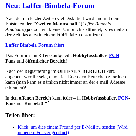
Neu: Laffer-Bimbela-Forum
Nachdem in letzter Zeit so viel Diskutiert wird und mit dem
Entstehen der “
Zweiten Mannschaft
” (
Laffer Bimbela
Amateure
) ja doch ein kleiner Umbruch stattfindet, ist es mal an
der Zeit das alles in einem FORUM zu diskutieren!
Laffer-Bimbela-Forum
(hier)
Das Forum ist in 3 Teile aufgeteilt:
Hobbyfussballer
,
FCN
-
Fans
und
öffentlicher Bereich
!
Nach der Registrierung im
OFFENEN BEREICH
kurz
angeben, wer Ihr seid, damit ich Euch den Bereichen zuordnen
kann (man kann es nämlich nicht immer an der e-mail-Adresse
erkennen)!
In den
offenen Bereich
kann jeder – in
Hobbyfussballer
,
FCN
-
Fans
nur Bimbela!! 🙂
Teilen über:
Klick, um dies einem Freund per E-Mail zu senden (Wird
in neuem Fenster geöffnet)