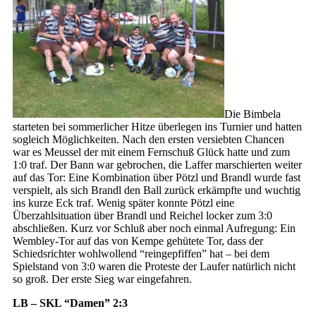
Die Bimbela
starteten bei sommerlicher Hitze überlegen ins Turnier und hatten
sogleich Möglichkeiten. Nach den ersten versiebten Chancen
war es Meussel der mit einem Fernschuß Glück hatte und zum
1:0 traf. Der Bann war gebrochen, die Laffer marschierten weiter
auf das Tor: Eine Kombination über Pötzl und Brandl wurde fast
verspielt, als sich Brandl den Ball zurück erkämpfte und wuchtig
ins kurze Eck traf. Wenig später konnte Pötzl eine
Überzahlsituation über Brandl und Reichel locker zum 3:0
abschließen. Kurz vor Schluß aber noch einmal Aufregung: Ein
Wembley-Tor auf das von Kempe gehütete Tor, dass der
Schiedsrichter wohlwollend “reingepfiffen” hat – bei dem
Spielstand von 3:0 waren die Proteste der Laufer natürlich nicht
so groß. Der erste Sieg war eingefahren.
LB – SKL “Damen” 2:3