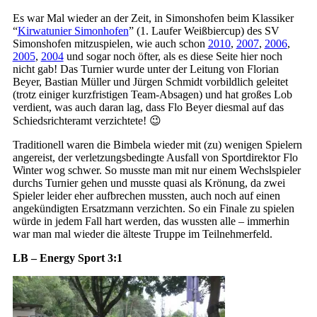
Es war Mal wieder an der Zeit, in Simonshofen beim Klassiker
“
Kirwatunier Simonhofen
” (1. Laufer Weißbiercup) des SV
Simonshofen mitzuspielen, wie auch schon
2010
,
2007
,
2006
,
2005
,
2004
und sogar noch öfter, als es diese Seite hier noch
nicht gab! Das Turnier wurde unter der Leitung von Florian
Beyer, Bastian Müller und Jürgen Schmidt vorbildlich geleitet
(trotz einiger kurzfristigen Team-Absagen) und hat großes Lob
verdient, was auch daran lag, dass Flo Beyer diesmal auf das
Schiedsrichteramt verzichtete! 😉
Traditionell waren die Bimbela wieder mit (zu) wenigen Spielern
angereist, der verletzungsbedingte Ausfall von Sportdirektor Flo
Winter wog schwer. So musste man mit nur einem Wechslspieler
durchs Turnier gehen und musste quasi als Krönung, da zwei
Spieler leider eher aufbrechen mussten, auch noch auf einen
angekündigten Ersatzmann verzichten. So ein Finale zu spielen
würde in jedem Fall hart werden, das wussten alle – immerhin
war man mal wieder die älteste Truppe im Teilnehmerfeld.
LB – Energy Sport 3:1