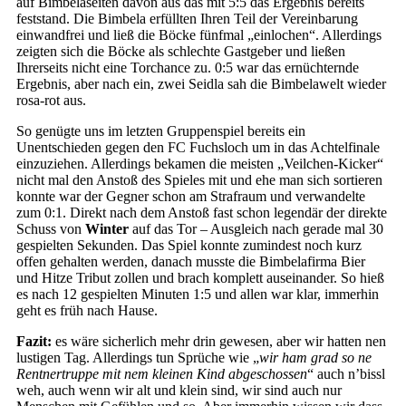
auf Bimbelaseiten davon aus das mit 5:5 das Ergebnis bereits
feststand. Die Bimbela erfüllten Ihren Teil der Vereinbarung
einwandfrei und ließ die Böcke fünfmal „einlochen“. Allerdings
zeigten sich die Böcke als schlechte Gastgeber und ließen
Ihrerseits nicht eine Torchance zu. 0:5 war das ernüchternde
Ergebnis, aber nach ein, zwei Seidla sah die Bimbelawelt wieder
rosa-rot aus.
So genügte uns im letzten Gruppenspiel bereits ein
Unentschieden gegen den FC Fuchsloch um in das Achtelfinale
einzuziehen. Allerdings bekamen die meisten „Veilchen-Kicker“
nicht mal den Anstoß des Spieles mit und ehe man sich sortieren
konnte war der Gegner schon am Strafraum und verwandelte
zum 0:1. Direkt nach dem Anstoß fast schon legendär der direkte
Schuss von
Winter
auf das Tor – Ausgleich nach gerade mal 30
gespielten Sekunden. Das Spiel konnte zumindest noch kurz
offen gehalten werden, danach musste die Bimbelafirma Bier
und Hitze Tribut zollen und brach komplett auseinander. So hieß
es nach 12 gespielten Minuten 1:5 und allen war klar, immerhin
geht es früh nach Hause.
Fazit:
es wäre sicherlich mehr drin gewesen, aber wir hatten nen
lustigen Tag. Allerdings tun Sprüche wie „
wir ham grad so ne
Rentnertruppe mit nem kleinen Kind abgeschossen
“ auch n’bissl
weh, auch wenn wir alt und klein sind, wir sind auch nur