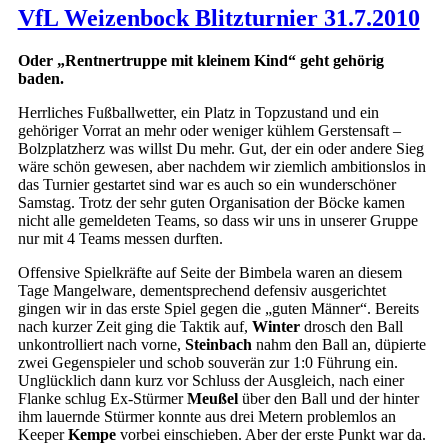
VfL Weizenbock Blitzturnier 31.7.2010
Oder „Rentnertruppe mit kleinem Kind“ geht gehörig
baden.
Herrliches Fußballwetter, ein Platz in Topzustand und ein
gehöriger Vorrat an mehr oder weniger kühlem Gerstensaft –
Bolzplatzherz was willst Du mehr. Gut, der ein oder andere Sieg
wäre schön gewesen, aber nachdem wir ziemlich ambitionslos in
das Turnier gestartet sind war es auch so ein wunderschöner
Samstag. Trotz der sehr guten Organisation der Böcke kamen
nicht alle gemeldeten Teams, so dass wir uns in unserer Gruppe
nur mit 4 Teams messen durften.
Offensive Spielkräfte auf Seite der Bimbela waren an diesem
Tage Mangelware, dementsprechend defensiv ausgerichtet
gingen wir in das erste Spiel gegen die „guten Männer“. Bereits
nach kurzer Zeit ging die Taktik auf,
Winter
drosch den Ball
unkontrolliert nach vorne,
Steinbach
nahm den Ball an, düpierte
zwei Gegenspieler und schob souverän zur 1:0 Führung ein.
Unglücklich dann kurz vor Schluss der Ausgleich, nach einer
Flanke schlug Ex-Stürmer
Meußel
über den Ball und der hinter
ihm lauernde Stürmer konnte aus drei Metern problemlos an
Keeper
Kempe
vorbei einschieben. Aber der erste Punkt war da.