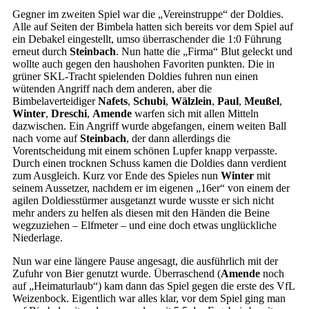
Gegner im zweiten Spiel war die „Vereinstruppe“ der Doldies.
Alle auf Seiten der Bimbela hatten sich bereits vor dem Spiel auf
ein Debakel eingestellt, umso überraschender die 1:0 Führung
erneut durch
Steinbach
. Nun hatte die „Firma“ Blut geleckt und
wollte auch gegen den haushohen Favoriten punkten. Die in
grüner SKL-Tracht spielenden Doldies fuhren nun einen
wütenden Angriff nach dem anderen, aber die
Bimbelaverteidiger
Nafets
,
Schubi
,
Wälzlein
,
Paul
,
Meußel
,
Winter
,
Dreschi
,
Amende
warfen sich mit allen Mitteln
dazwischen. Ein Angriff wurde abgefangen, einem weiten Ball
nach vorne auf
Steinbach
, der dann allerdings die
Vorentscheidung mit einem schönen Lupfer knapp verpasste.
Durch einen trocknen Schuss kamen die Doldies dann verdient
zum Ausgleich. Kurz vor Ende des Spieles nun
Winter
mit
seinem Aussetzer, nachdem er im eigenen „16er“ von einem der
agilen Doldiesstürmer ausgetanzt wurde wusste er sich nicht
mehr anders zu helfen als diesen mit den Händen die Beine
wegzuziehen – Elfmeter – und eine doch etwas unglückliche
Niederlage.
Nun war eine längere Pause angesagt, die ausführlich mit der
Zufuhr von Bier genutzt wurde. Überraschend (
Amende
noch
auf „Heimaturlaub“) kam dann das Spiel gegen die erste des VfL
Weizenbock. Eigentlich war alles klar, vor dem Spiel ging man