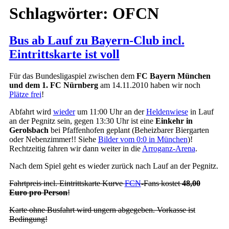
Schlagwörter:
OFCN
Bus ab Lauf zu Bayern-Club incl.
Eintrittskarte ist voll
Für das Bundesligaspiel zwischen dem
FC Bayern München
und dem 1. FC Nürnberg
am 14.11.2010 haben wir noch
Plätze frei
!
Abfahrt wird
wieder
um 11:00 Uhr an der
Heldenwiese
in Lauf
an der Pegnitz sein, gegen 13:30 Uhr ist eine
Einkehr in
Gerolsbach
bei Pfaffenhofen geplant (Beheizbarer Biergarten
oder Nebenzimmer!! Siehe
Bilder vom 0:0 in München
)!
Rechtzeitig fahren wir dann weiter in die
Arroganz-Arena
.
Nach dem Spiel geht es wieder zurück nach Lauf an der Pegnitz.
Fahrtpreis incl. Eintrittskarte Kurve
FCN
-Fans kostet
48,00
Euro pro Person
!
Karte ohne Busfahrt wird ungern abgegeben. Vorkasse ist
Bedingung!