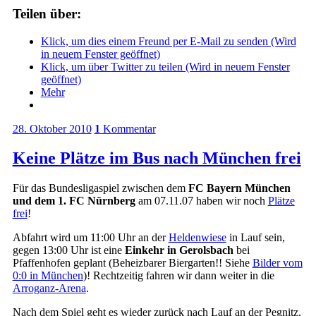
Teilen über:
Klick, um dies einem Freund per E-Mail zu senden (Wird
in neuem Fenster geöffnet)
Klick, um über Twitter zu teilen (Wird in neuem Fenster
geöffnet)
Mehr
28. Oktober 2010
1
Kommentar
Keine Plätze im Bus nach München frei
Für das Bundesligaspiel zwischen dem
FC Bayern München
und dem 1. FC Nürnberg
am 07.11.07 haben wir noch
Plätze
frei
!
Abfahrt wird um 11:00 Uhr an der
Heldenwiese
in Lauf sein,
gegen 13:00 Uhr ist eine
Einkehr in
Gerolsbach
bei
Pfaffenhofen geplant (Beheizbarer Biergarten!! Siehe
Bilder vom
0:0 in München
)! Rechtzeitig fahren wir dann weiter in die
Arroganz-Arena
.
Nach dem Spiel geht es wieder zurück nach Lauf an der Pegnitz.