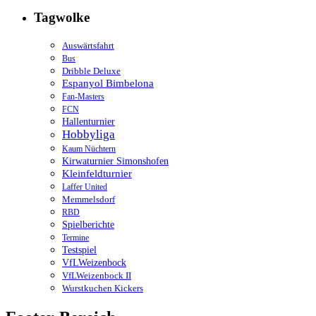
Tagwolke
Auswärtsfahrt
Bus
Dribble Deluxe
Espanyol Bimbelona
Fan-Masters
FCN
Hallenturnier
Hobbyliga
Kaum Nüchtern
Kirwaturnier Simonshofen
Kleinfeldturnier
Laffer United
Memmelsdorf
RBD
Spielberichte
Termine
Testspiel
VfLWeizenbock
VfLWeizenbock II
Wurstkuchen Kickers