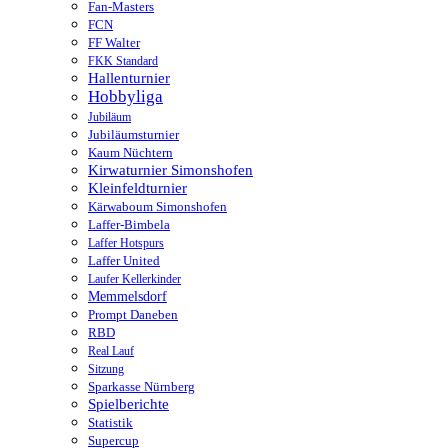
Fan-Masters
FCN
FF Walter
FKK Standard
Hallenturnier
Hobbyliga
Jubiläum
Jubiläumsturnier
Kaum Nüchtern
Kirwaturnier Simonshofen
Kleinfeldturnier
Kärwaboum Simonshofen
Laffer-Bimbela
Laffer Hotspurs
Laffer United
Laufer Kellerkinder
Memmelsdorf
Prompt Daneben
RBD
Real Lauf
Sitzung
Sparkasse Nürnberg
Spielberichte
Statistik
Supercup