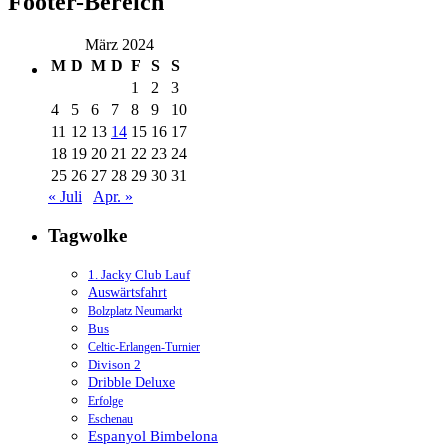
Footer-Bereich
März 2024
M
D
M
D
F
S
S
1
2
3
4
5
6
7
8
9
10
11
12
13
14
15
16
17
18
19
20
21
22
23
24
25
26
27
28
29
30
31
« Juli
Apr. »
Tagwolke
1. Jacky Club Lauf
Auswärtsfahrt
Bolzplatz Neumarkt
Bus
Celtic-Erlangen-Turnier
Divison 2
Dribble Deluxe
Erfolge
Eschenau
Espanyol Bimbelona