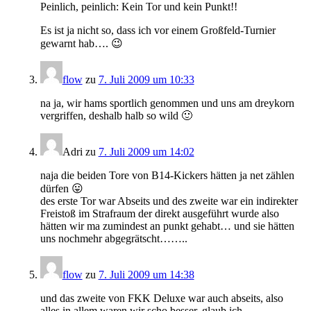
Peinlich, peinlich: Kein Tor und kein Punkt!!
Es ist ja nicht so, dass ich vor einem Großfeld-Turnier
gewarnt hab…. 😉
flow
zu
7. Juli 2009 um 10:33
na ja, wir hams sportlich genommen und uns am dreykorn
vergriffen, deshalb halb so wild 🙂
Adri
zu
7. Juli 2009 um 14:02
naja die beiden Tore von B14-Kickers hätten ja net zählen
dürfen 😛
des erste Tor war Abseits und des zweite war ein indirekter
Freistoß im Strafraum der direkt ausgeführt wurde also
hätten wir ma zumindest an punkt gehabt… und sie hätten
uns nochmehr abgegrätscht……..
flow
zu
7. Juli 2009 um 14:38
und das zweite von FKK Deluxe war auch abseits, also
alles in allem waren wir scho besser, glaub ich….