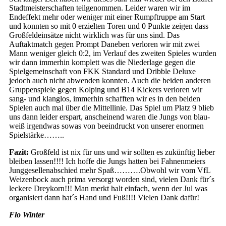
Stadtmeisterschaften teilgenommen. Leider waren wir im
Endeffekt mehr oder weniger mit einer Rumpftruppe am Start
und konnten so mit 0 erzielten Toren und 0 Punkte zeigen dass
Großfeldeinsätze nicht wirklich was für uns sind. Das
Auftaktmatch gegen Prompt Daneben verloren wir mit zwei
Mann weniger gleich 0:2, im Verlauf des zweiten Spieles wurden
wir dann immerhin komplett was die Niederlage gegen die
Spielgemeinschaft von FKK Standard und Dribble Deluxe
jedoch auch nicht abwenden konnten. Auch die beiden anderen
Gruppenspiele gegen Kolping und B14 Kickers verloren wir
sang- und klanglos, immerhin schafften wir es in den beiden
Spielen auch mal über die Mittellinie. Das Spiel um Platz 9 blieb
uns dann leider erspart, anscheinend waren die Jungs von blau-
weiß irgendwas sowas von beeindruckt von unserer enormen
Spielstärke……..
Fazit:
Großfeld ist nix für uns und wir sollten es zukünftig lieber
bleiben lassen!!!! Ich hoffe die Jungs hatten bei Fahnenmeiers
Junggesellenabschied mehr Spaß……….Obwohl wir vom VfL
Weizenbock auch prima versorgt worden sind, vielen Dank für´s
leckere Dreykorn!!! Man merkt halt einfach, wenn der Jul was
organisiert dann hat´s Hand und Fuß!!!! Vielen Dank dafür!
Flo Winter