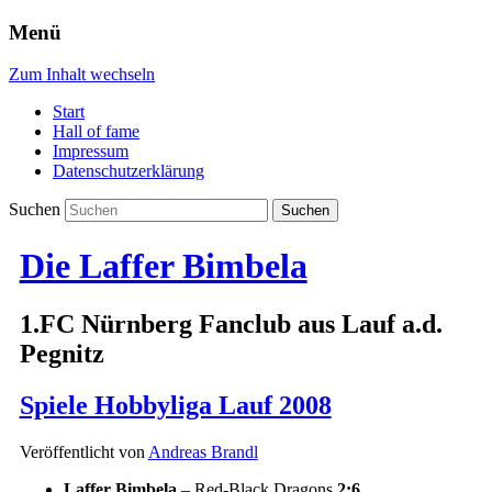
Menü
Zum Inhalt wechseln
Start
Hall of fame
Impressum
Datenschutzerklärung
Suchen
Die Laffer Bimbela
1.FC Nürnberg Fanclub aus Lauf a.d.
Pegnitz
Spiele Hobbyliga Lauf 2008
Veröffentlicht von
Andreas Brandl
Laffer Bimbela
– Red-Black Dragons
2:6