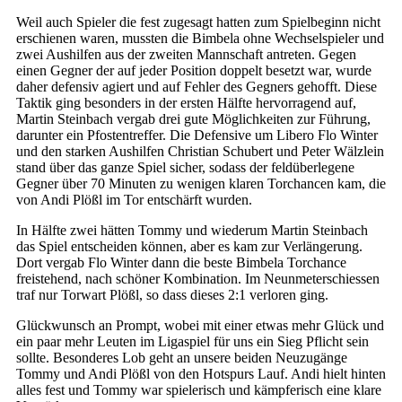
Weil auch Spieler die fest zugesagt hatten zum Spielbeginn nicht
erschienen waren, mussten die Bimbela ohne Wechselspieler und
zwei Aushilfen aus der zweiten Mannschaft antreten. Gegen
einen Gegner der auf jeder Position doppelt besetzt war, wurde
daher defensiv agiert und auf Fehler des Gegners gehofft. Diese
Taktik ging besonders in der ersten Hälfte hervorragend auf,
Martin Steinbach vergab drei gute Möglichkeiten zur Führung,
darunter ein Pfostentreffer. Die Defensive um Libero Flo Winter
und den starken Aushilfen Christian Schubert und Peter Wälzlein
stand über das ganze Spiel sicher, sodass der feldüberlegene
Gegner über 70 Minuten zu wenigen klaren Torchancen kam, die
von Andi Plößl im Tor entschärft wurden.
In Hälfte zwei hätten Tommy und wiederum Martin Steinbach
das Spiel entscheiden können, aber es kam zur Verlängerung.
Dort vergab Flo Winter dann die beste Bimbela Torchance
freistehend, nach schöner Kombination. Im Neunmeterschiessen
traf nur Torwart Plößl, so dass dieses 2:1 verloren ging.
Glückwunsch an Prompt, wobei mit einer etwas mehr Glück und
ein paar mehr Leuten im Ligaspiel für uns ein Sieg Pflicht sein
sollte. Besonderes Lob geht an unsere beiden Neuzugänge
Tommy und Andi Plößl von den Hotspurs Lauf. Andi hielt hinten
alles fest und Tommy war spielerisch und kämpferisch eine klare